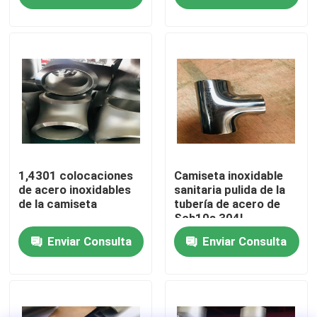
Viaje de la fábrica
Control de calidad
Company News
Colocaciones inoxidables de la tubería de acero
1,4301 colocaciones
Camiseta inoxidable
de acero inoxidables
sanitaria pulida de la
de la camiseta
tubería de acero de
Sch10s 304L
reborde inoxidable de la tubería de acero
Enviar Consulta
Enviar Consulta
Codo inoxidable de la tubería de acero
camiseta inoxidable de la tubería de acero