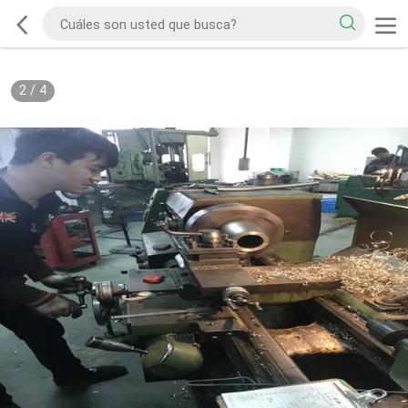
2
/
4