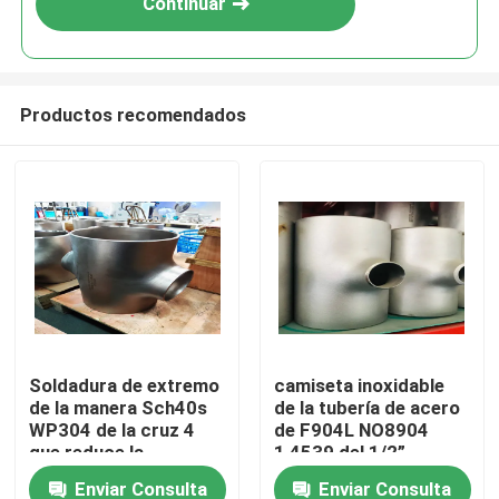
Continuar
Productos recomendados
Hogar
Soldadura de extremo
camiseta inoxidable
de la manera Sch40s
de la tubería de acero
Productos
WP304 de la cruz 4
de F904L NO8904
que reduce la
1,4539 del 1/2”
camiseta
Enviar Consulta
Enviar Consulta
Sobre nosotros